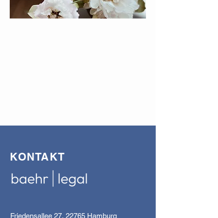
Erbrecht
Im Erbrecht habe ich langjährige
Erfahrung mit allen anfallenden
Fallgestaltungen ...
Weitere Informationen
KONTAKT
Friedensallee 27, 22765 Hamburg