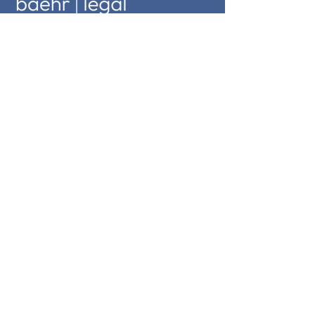
Friedensallee 27, 22765 Hamburg
Tel.
+49 (0) 40 285 390 66 0
Mobil:
+49 (0) 151 2002 1851
info@baehr-legal.de
Google Maps