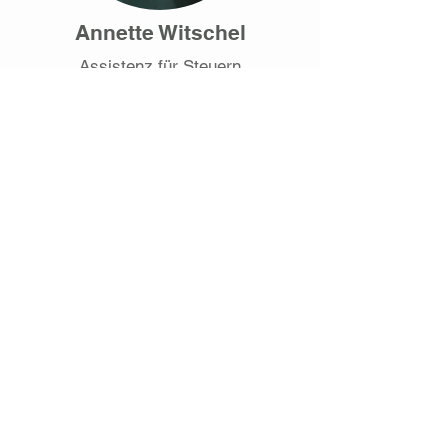
Annette Witschel
Assistenz für Steuern
und Buchhaltung
KONTAKT
Friedensallee 27, 22765 Hamburg
Tel.
+49 (0) 40 285 390 66 0
Mobil:
+49 (0) 151 2002 1851
info@baehr-legal.de